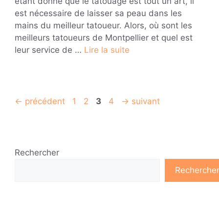
étant donné que le tatouage est tout un art, il
est nécessaire de laisser sa peau dans les
mains du meilleur tatoueur. Alors, où sont les
meilleurs tatoueurs de Montpellier et quel est
leur service de …
Lire la suite
Page
Page
Page
Page
←
précédent
1
2
3
4
→
suivant
Rechercher
Recherche